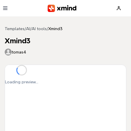
Skip to main content
Templates
/
AI
/
AI tools
/
Xmind3
Xmind3
tomas4
Loading preview...