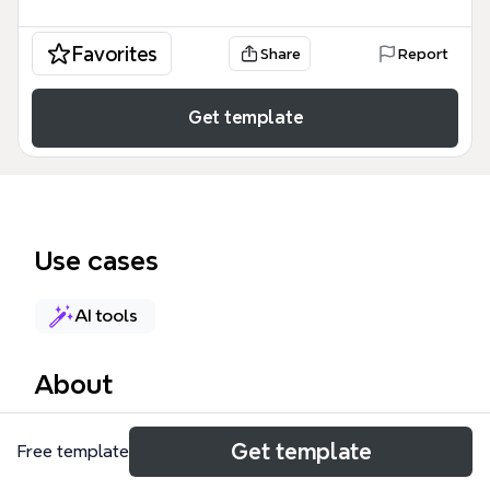
Favorites
Share
Report
Get template
Use cases
AI tools
About
Xmind3 on avoimen lähdekoodin
Get template
Free template
miellekarttaohjelma, joka tarjoaa 48 solmua kattavan
työkalupakin visuaaliseen ideointiin ja organisointiin.