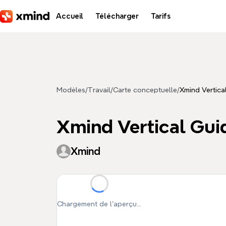
Aller au contenu principal
Accueil
Télécharger
Tarifs
Modèles
/
Travail
/
Carte conceptuelle
/
Xmind Vertica
Xmind Vertical Gui
Xmind
Chargement de l'aperçu...