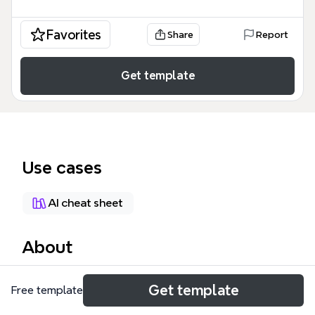
Favorites
Share
Report
Get template
Use cases
AI cheat sheet
About
Este mapa mental de Xmind sirve como una guía
Get template
Free template
técnica y funcional que detalla las capacidades
clave del software para la gestión de información.