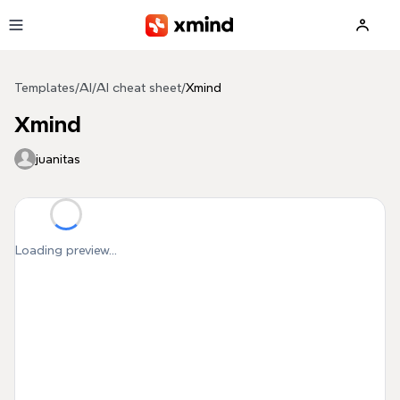
Skip to main content
Templates
/
AI
/
AI cheat sheet
/
Xmind
Xmind
juanitas
Loading preview...