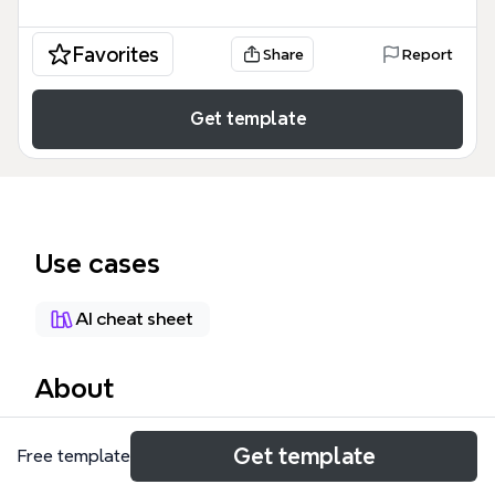
Favorites
Share
Report
Get template
Use cases
AI cheat sheet
About
Das X-mind Mindmap-Template bietet eine
Get template
Free template
strukturierte Einführung in das gleichnamige Open-
Source-Programm Xmind, das unter der EPL (Eclipse