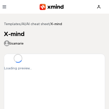
Skip to main content
Templates
/
AI
/
AI cheat sheet
/
X-mind
X-mind
lisamarie
Loading preview...