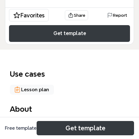
Favorites
Share
Report
Get template
Use cases
Lesson plan
About
El mapa mental 'VIDEOJUEGOS' analiza los
Get template
Free template
videojuegos como programas multimedia
interactivos y lúdicos, abarcando sus dimensiones