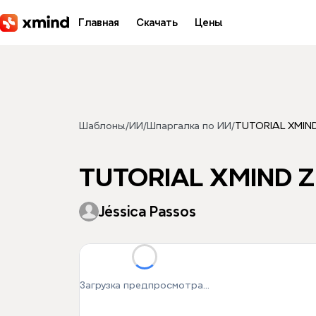
Перейти к основному содержимому
Главная
Скачать
Цены
Шаблоны
/
ИИ
/
Шпаргалка по ИИ
/
TUTORIAL XMIN
TUTORIAL XMIND 
Jéssica Passos
Загрузка предпросмотра...