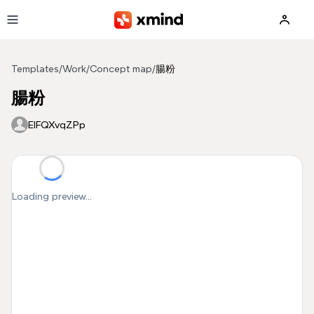
Skip to main content
Templates
/
Work
/
Concept map
/
腸粉
腸粉
EIFQXvqZPp
Loading preview...