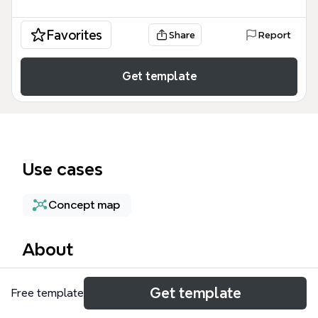
Favorites
Share
Report
Get template
Use cases
Concept map
About
肠粉思维导图模板详细梳理了这道经典岭南美食的文化
Get template
Free template
脉络与制作工艺，涵盖了从原料选择到成品特色的 78
个知识节点。该 肠粉 模板 深入探讨了以「秈米」为核