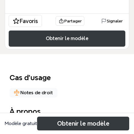
Favoris
Partager
Signaler
Obtenir le modèle
Cas d’usage
Notes de droit
À propos
Obtenir le modèle
Modèle gratuit
Cette mind map dédiée à Madame B, 65 ans, atteinte
de sclérose en plaques (SEP) depuis 15 ans, détaille