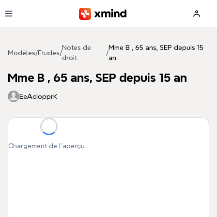
Aller au contenu principal
Notes de
Mme B , 65 ans, SEP depuis 15
Modèles
/
Études
/
/
droit
an
Mme B , 65 ans, SEP depuis 15 an
EeAcIopprK
Chargement de l'aperçu...