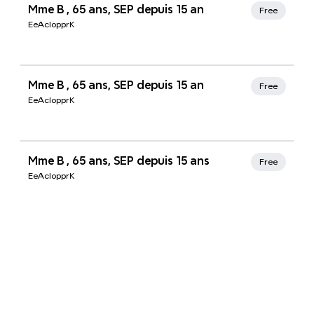
Xmind Favorites
Mme B , 65 ans, SEP depuis 15 an
Free
EeAcIopprK
Xmind Favorites
Mme B , 65 ans, SEP depuis 15 an
Free
EeAcIopprK
Xmind Favorites
Mme B , 65 ans, SEP depuis 15 ans
Free
EeAcIopprK