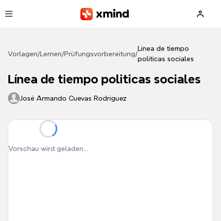
Zum Hauptinhalt springen
Línea de tiempo
Vorlagen
/
Lernen
/
Prüfungsvorbereitung
/
politicas sociales
Línea de tiempo politicas sociales
José Armando Cuevas Rodríguez
Vorschau wird geladen...