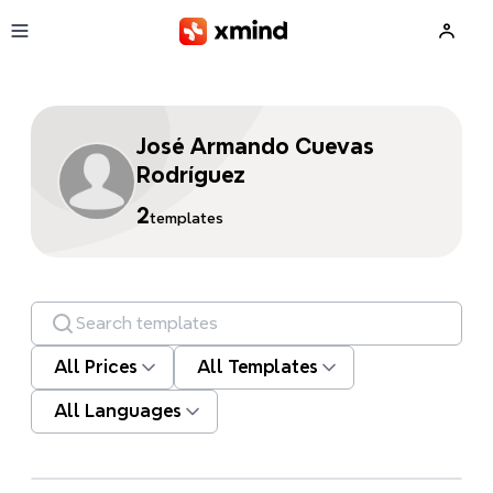
Skip to main content
José Armando Cuevas
Rodríguez
2
templates
Search templates
All Prices
All Templates
All Languages