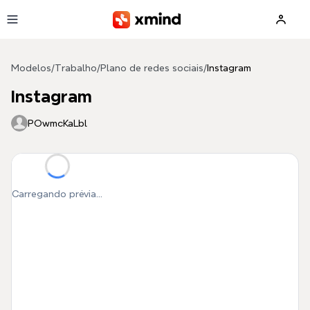
Pular para o conteúdo principal
Modelos
/
Trabalho
/
Plano de redes sociais
/
Instagram
Instagram
POwmcKaLbl
Carregando prévia...