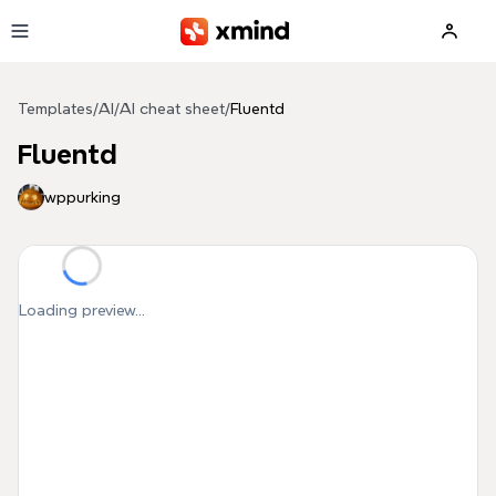
Skip to main content
Templates
/
AI
/
AI cheat sheet
/
Fluentd
Fluentd
wppurking
Loading preview...