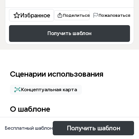
Избранное
Поделиться
Пожаловаться
Получить шаблон
Сценарии использования
Концептуальная карта
О шаблоне
The Brainstorm Alone mind map template helps
Получить шаблон
Бесплатный шаблон
individuals generate ideas, organize thoughts, and
overcome mental blocks through structured