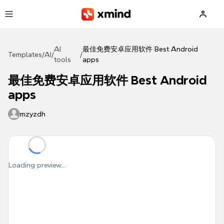
Skip to main content
AI
最佳免费安卓应用软件 Best Android
Templates
/
AI
/
/
tools
apps
最佳免费安卓应用软件 Best Android
apps
mzyzdh
Loading preview...