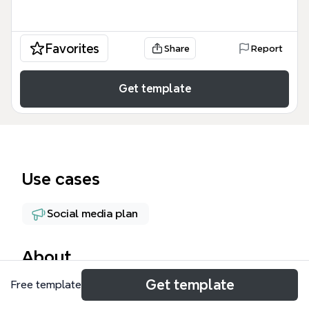
Favorites
Share
Report
Get template
Use cases
Social media plan
About
Get template
Free template
Инна. Косметолог. 1 поток. — это
специализированный шаблон интеллект-карты,