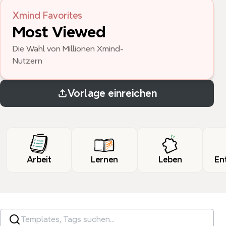
Xmind Favorites
Most Viewed
Die Wahl von Millionen Xmind-
Nutzern
Vorlage einreichen
Arbeit
Lernen
Leben
En
Templates, Tags suchen…