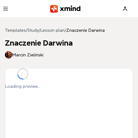
Skip to main content
Templates
/
Study
/
Lesson plan
/
Znaczenie Darwina
Znaczenie Darwina
Marcin Zieliński
Loading preview...