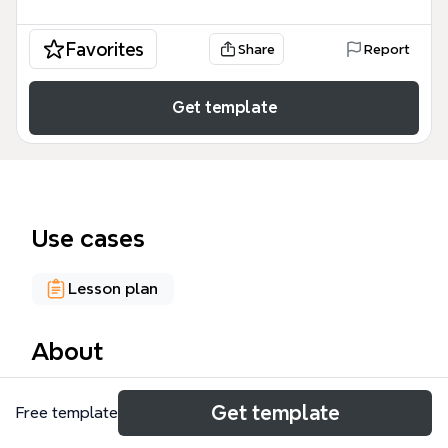
Favorites
Share
Report
Get template
Use cases
Lesson plan
About
Mindmapa „Znaczenie Darwina” to edukacyjny
Get template
Free template
szablon stworzony na potrzeby lekcji biologii i
filozofii w VI Liceum Ogólnokształcącym w Gdańsku