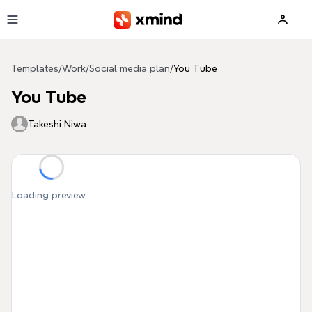
Skip to main content
Templates
/
Work
/
Social media plan
/
You Tube
You Tube
Takeshi Niwa
Loading preview...