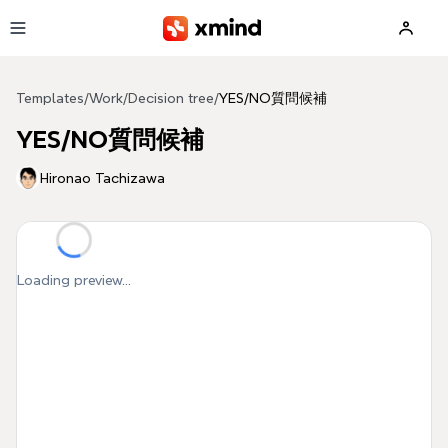
Skip to main content
Templates
/
Work
/
Decision tree
/
YES/NO質問候補
YES/NO質問候補
Hironao Tachizawa
Loading preview...