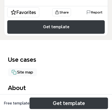
Favorites
Share
Report
Get template
Use cases
Site map
About
Le template YacSites Showroom pour Xmind
Get template
Free template
structure la conception d'un showroom de sites
YACs en 123 nœuds répartis sur 7 branches