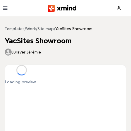
Skip to main content
Templates
/
Work
/
Site map
/
YacSites Showroom
YacSites Showroom
Juraver Jérémie
Loading preview...