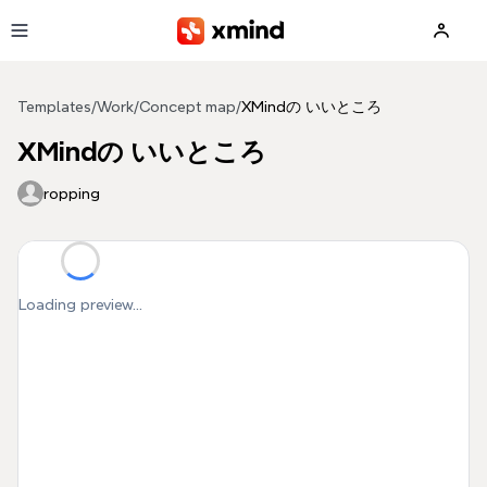
Skip to main content
Templates
/
Work
/
Concept map
/
XMindの いいところ
XMindの いいところ
ropping
Loading preview...