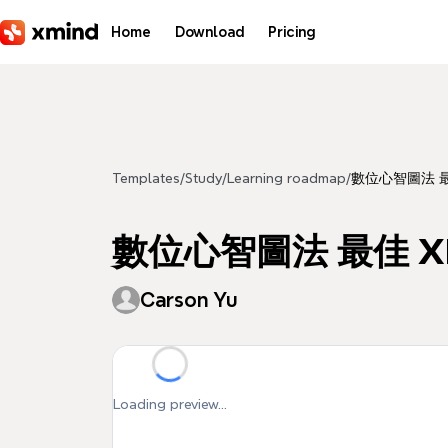
Skip to main content
Home
Download
Pricing
Templates
/
Study
/
Learning roadmap
/
數位心智圖法 最
數位心智圖法 最佳 X
Carson Yu
Loading preview...