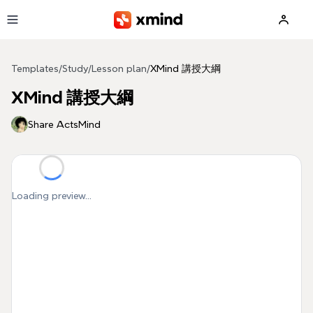
Skip to main content
Templates
/
Study
/
Lesson plan
/
XMind 講授大綱
XMind 講授大綱
Share ActsMind
Loading preview...