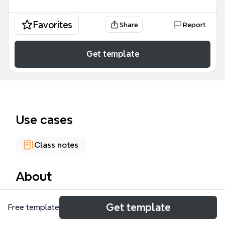
Favorites
Share
Report
Get template
Use cases
Class notes
About
يغطي هذا المخطط الذهني 'مفاهيم حول الخطر' أكثر من
Get template
Free template
190 عقدة موزعة على 13 فرعًا رئيسيًا، ليشمل تعريف
الخطر، تصنيف الأخطار، العوامل المساعدة، شروط الخطر