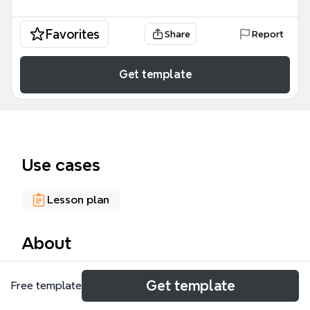
Favorites
Share
Report
Get template
Use cases
Lesson plan
About
XMIND es un programa gratuito y multiplataforma
Get template
Free template
(Windows, Mac OS X, Linux) para la elaboración de
mapas mentales, diseñado específicamente para su