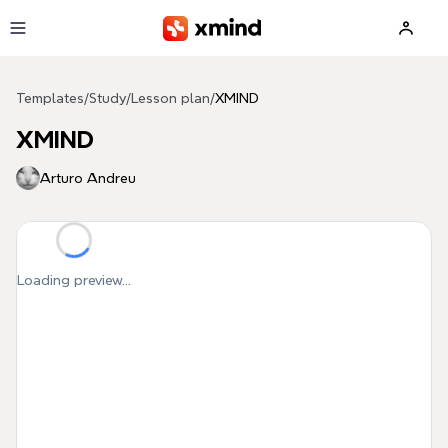
Skip to main content
Templates
/
Study
/
Lesson plan
/
XMIND
XMIND
Arturo Andreu
Loading preview...