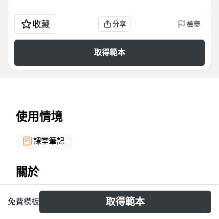
收藏
分享
檢舉
取得範本
使用情境
課堂筆記
關於
Windows下的USB驱动程序简单框架模板，专为
取得範本
免費模板
Windows驱动开发者设计，系统梳理了USB驱动开发的
四大核心模块：背景知识、大致步骤、USB设备初始