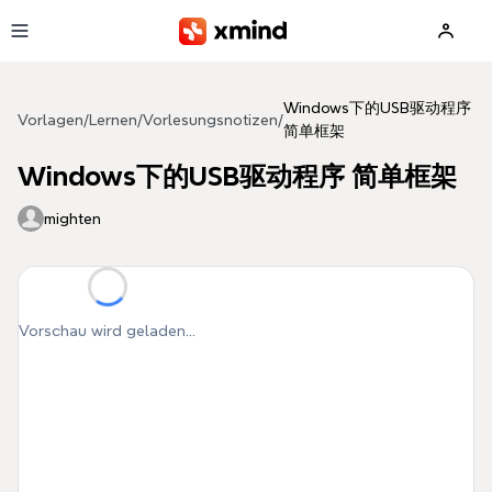
Zum Hauptinhalt springen
Windows下的USB驱动程序
Vorlagen
/
Lernen
/
Vorlesungsnotizen
/
简单框架
Windows下的USB驱动程序 简单框架
mighten
Vorschau wird geladen...