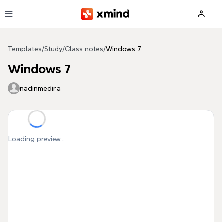
Skip to main content
Templates
/
Study
/
Class notes
/
Windows 7
Windows 7
nadinmedina
Loading preview...