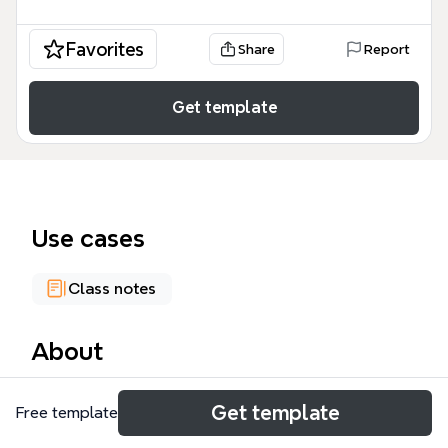
Favorites
Share
Report
Get template
Use cases
Class notes
About
Windows 7 mind map template cubre las principales
Get template
Free template
novedades, cambios en la interfaz y herramientas
del sistema operativo. Organizado en 4 ramas