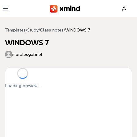
Skip to main content
Templates
/
Study
/
Class notes
/
WINDOWS 7
WINDOWS 7
moralesgabriel
Loading preview...