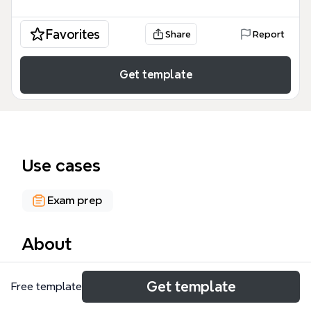
Favorites
Share
Report
Get template
Use cases
Exam prep
About
Die 'Wie man Notizen effizienz nimmt' Mindmap ist
Get template
Free template
ein strukturiertes Lernwerkzeug für Studierende und
Ingenieure, das physikalische Konzepte wie