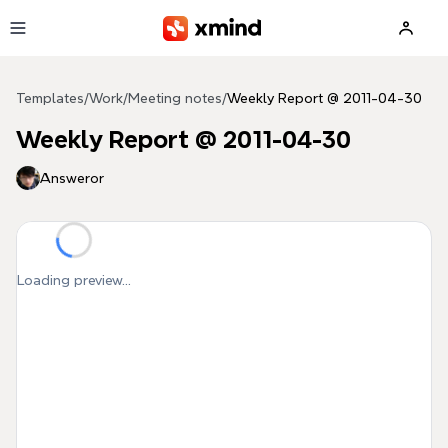
Skip to main content
Templates
/
Work
/
Meeting notes
/
Weekly Report @ 2011-04-30
Weekly Report @ 2011-04-30
Answeror
Loading preview...