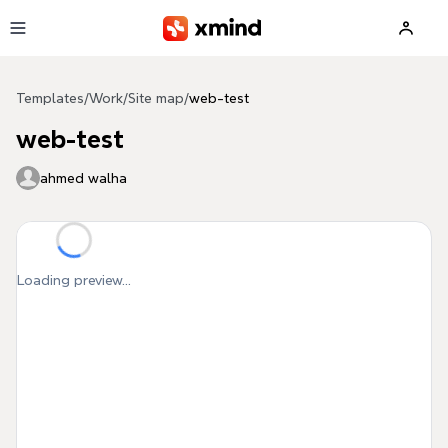
Skip to main content
Templates
/
Work
/
Site map
/
web-test
web-test
ahmed walha
Loading preview...