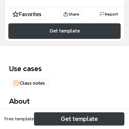
Favorites
Share
Report
Get template
Use cases
Class notes
About
El mapa mental 'Web Services' es una guía técnica
Get template
Free template
que cubre los fundamentos, protocolos y
estándares de los servicios web, con 72 nodos