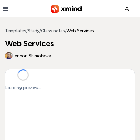
Skip to main content
Templates
/
Study
/
Class notes
/
Web Services
Web Services
Lennon Shimokawa
Loading preview...