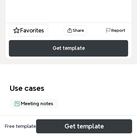
Favorites
Share
Report
Get template
Use cases
Meeting notes
About
Get template
Free template
第7回データマイニング+WEB@東京の参加者フィー