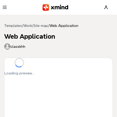
Skip to main content
Templates
/
Work
/
Site map
/
Web Application
Web Application
classkhh
Loading preview...