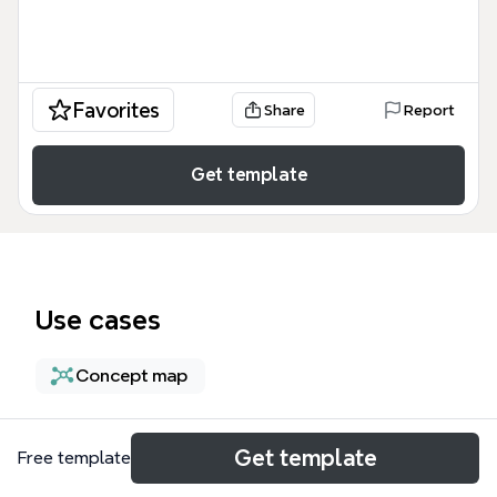
Favorites
Share
Report
Get template
Use cases
Concept map
About
Get template
Free template
Deze mind map, getiteld 'Waar blijft de YouTube