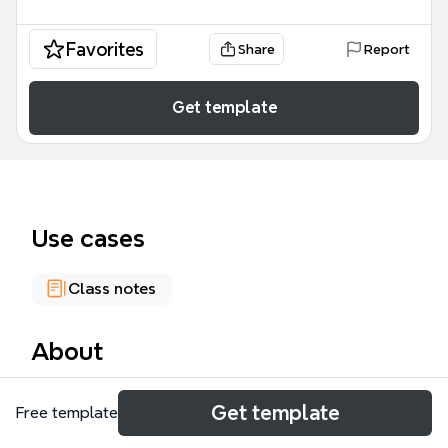
Favorites
Share
Report
Get template
Use cases
Class notes
About
この「W.H」Period 1 copy マインドマップは、世界
Get template
Free template
史の第1期における主要な文明と帝国の変遷を網羅し
た学習用テンプレートです。歴史学を専攻する学生や