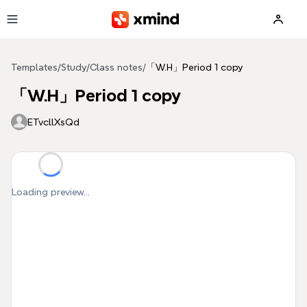
Skip to main content
Templates
/
Study
/
Class notes
/
「W.H」Period 1 copy
「W.H」Period 1 copy
ETvcllXsQd
Loading preview...