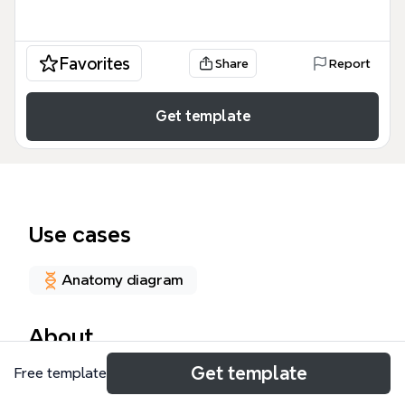
Favorites
Share
Report
Get template
Use cases
Anatomy diagram
About
Get template
Free template
El mapa mental 'Voz y Patologías más comunes' es
una guía clínica para profesionales de la voz