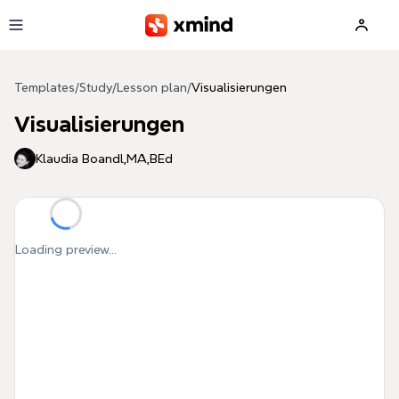
Skip to main content
Templates
/
Study
/
Lesson plan
/
Visualisierungen
Visualisierungen
Klaudia Boandl,MA,BEd
Loading preview...