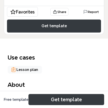
Favorites
Share
Report
Get template
Use cases
Lesson plan
About
Die 'Visualisierungen'-Mindmap von Xmind ist ein
Get template
Free template
strukturiertes Template für Corporate eLearning,
das 5 vereinfachende Annahmen und 3