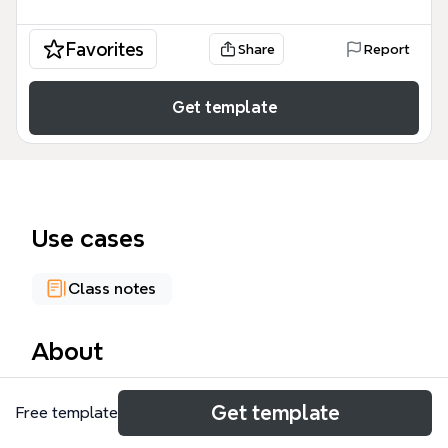
Favorites
Share
Report
Get template
Use cases
Class notes
About
El mapa conceptual de Visual Basic de Xmind es
Get template
Free template
una guía visual de 47 nodos que cubre los
fundamentos del lenguaje de programación,