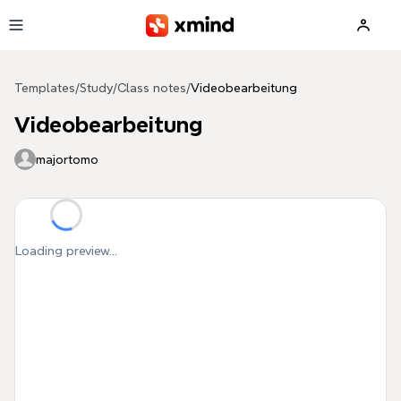
Skip to main content
Templates
/
Study
/
Class notes
/
Videobearbeitung
Videobearbeitung
majortomo
Loading preview...