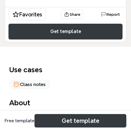
Favorites
Share
Report
Get template
Use cases
Class notes
About
Die Videobearbeitung-Mindmap von Xmind bietet
Get template
Free template
einen umfassenden Überblick über den gesamten
Workflow der Videoproduktion – von der Definition