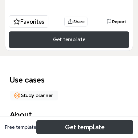
Favorites
Share
Report
Get template
Use cases
Study planner
About
Get template
Free template
Die Vergleichende Sprachwissenschaft Mindmap
strukturiert das gesamte Curriculum eines