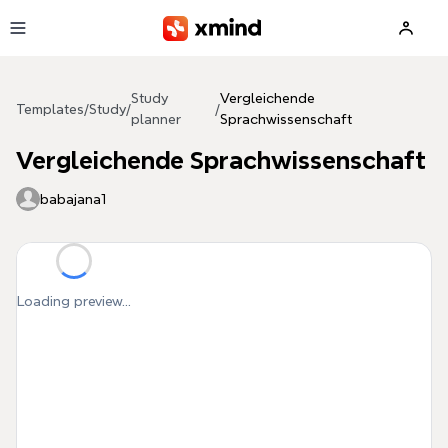
Skip to main content
Study
Vergleichende
Templates
/
Study
/
/
planner
Sprachwissenschaft
Vergleichende Sprachwissenschaft
babajana1
Loading preview...