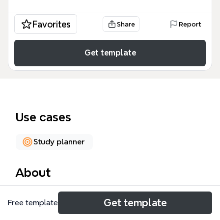
Favorites
Share
Report
Get template
Use cases
Study planner
About
O template 'Verb to be' é um mapa mental focado
Get template
Free template
no estudo do verbo 'to be' em inglês, com 14 nós
organizados em quatro ramos principais: 'Estudar',