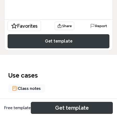
Favorites
Share
Report
Get template
Use cases
Class notes
About
Get template
Free template
この「Vcđ(いきます／きます／かえります） テンプ