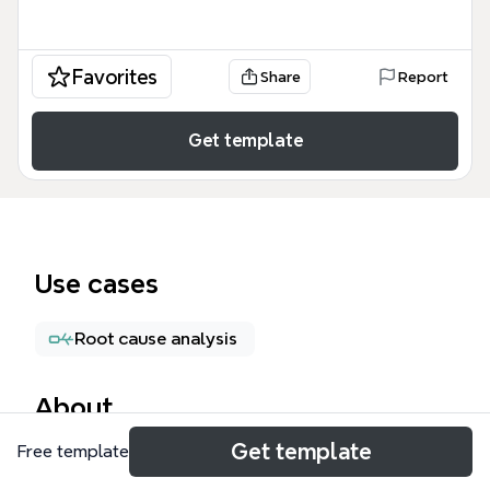
Favorites
Share
Report
Get template
Use cases
Root cause analysis
About
Get template
Free template
El mapa mental 'Uso excesivo de la computadora'
analiza los riesgos físicos y sociales de pasar