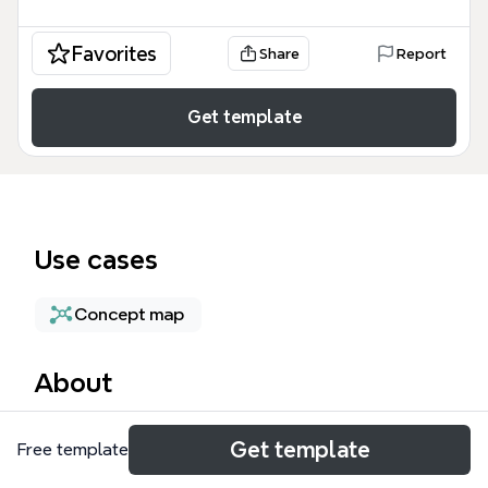
Favorites
Share
Report
Get template
Use cases
Concept map
About
Bản đồ tư duy Online mind map này cung cấp một
Get template
Free template
cấu trúc tinh gọn để quản lý các khía cạnh quan
trọng của tương tác trực tuyến, bao gồm 5 nút nội