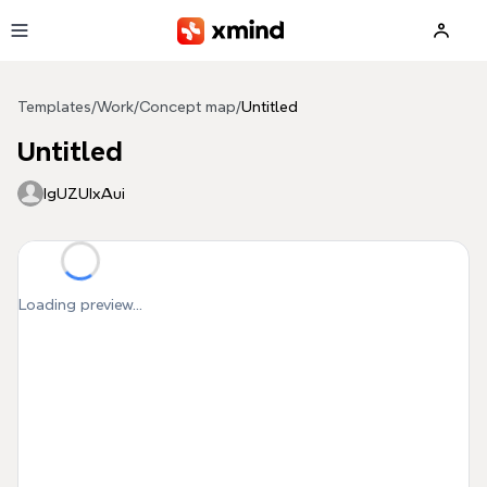
Skip to main content
Templates
/
Work
/
Concept map
/
Untitled
Untitled
IgUZUIxAui
Loading preview...