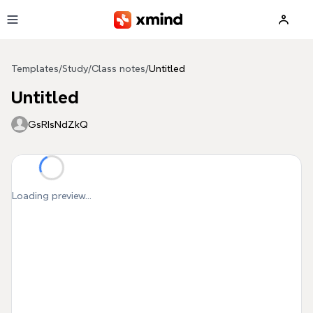
Skip to main content
Templates
/
Study
/
Class notes
/
Untitled
Untitled
GsRIsNdZkQ
Loading preview...