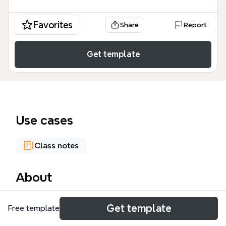
Favorites
Share
Report
Get template
Use cases
Class notes
About
Este mapa mental de 'División de Host en Grupos'
Get template
Free template
cubre los fundamentos de la segmentación de
redes, explicando por qué y cómo agrupar hosts en