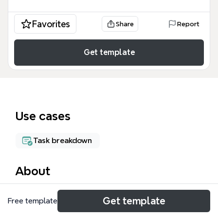
Favorites
Share
Report
Get template
Use cases
Task breakdown
About
Diese Produktionsplanung und -steuerung Mind
Get template
Free template
Map bietet eine strukturierte Übersicht über 92
Knotenpunkte, die für das moderne