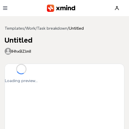
Skip to main content
Templates
/
Work
/
Task breakdown
/
Untitled
Untitled
IHhxBZlmII
Loading preview...