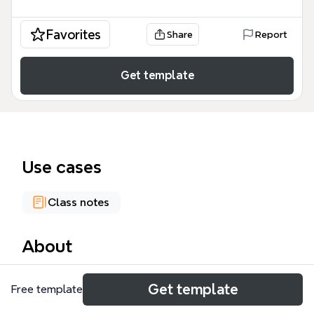
Favorites
Share
Report
Get template
Use cases
Class notes
About
هذا القالب الشامل للتعليم الفني في المملكة العربية
Get template
Free template
السعودية يغطي 165 عقدة موزعة على 11 فرعًا رئيسيًا، منها
'تعاريف'، 'النشأة'، 'مراحل تطور المؤسسة'، و'مبادرات