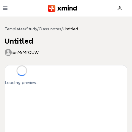
Skip to main content
Templates
/
Study
/
Class notes
/
Untitled
Untitled
ibnMrMfQUW
Loading preview...